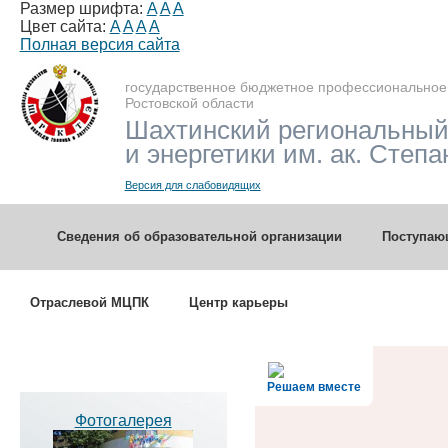
Размер шрифта:
A
A
A
Цвет сайта:
A
A
A
A
Полная версия сайта
государственное бюджетное профессиональное
Ростовской области
Шахтинский региональный
и энергетики им. ак. Степа
Версия для слабовидящих
Сведения об образовательной организации
Поступа
Отраслевой МЦПК
Центр карьеры
Решаем вместе
Фотогалерея