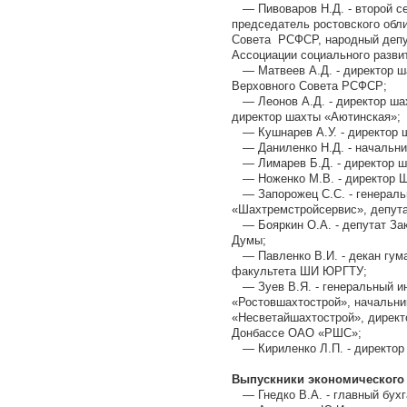
— Пивоваров Н.Д. - второй се
председатель ростовского обл
Совета РСФСР, народный депу
Ассоциации социального разви
— Матвеев А.Д. - директор ша
Верховного Совета РСФСР;
— Леонов А.Д. - директор ша
директор шахты «Аютинская»;
— Кушнарев А.У. - директор 
— Даниленко Н.Д. - начальни
— Лимарев Б.Д. - директор ш
— Ноженко М.В. - директор 
— Запорожец С.С. - генерал
«Шахтремстройсервис», депута
— Бояркин О.А. - депутат Зак
Думы;
— Павленко В.И. - декан гума
факультета ШИ ЮРГТУ;
— Зуев В.Я. - генеральный и
«Ростовшахтострой», начальн
«Несветайшахтострой», директ
Донбассе ОАО «РШС»;
— Кириленко Л.П. - директор
Выпускники экономического 
— Гнедко В.А. - главный бухг