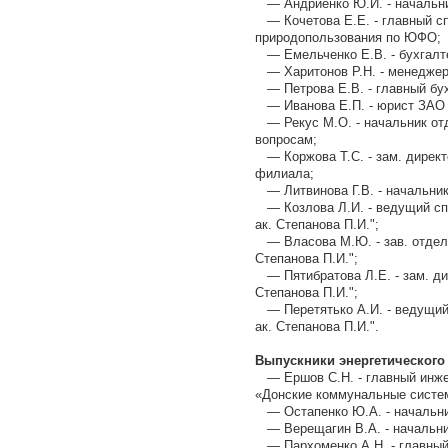
— Андриенко Ю.И. - начальни
— Кочетова Е.Е. - главный сп
природопользования по ЮФО;
— Емельченко Е.В. - бухгалте
— Харитонов Р.Н. - менедже
— Петрова Е.В. - главный бу
— Иванова Е.П. - юрист ЗАО
— Рекус М.О. - начальник от
вопросам;
— Коржова Т.С. - зам. директ
филиала;
— Литвинова Г.В. - начальни
— Козлова Л.И. - ведущий с
ак. Степанова П.И.";
— Власова М.Ю. - зав. отдел
Степанова П.И.";
— Пятибратова Л.Е. - зам. д
Степанова П.И.";
— Перетятько А.И. - ведущи
ак. Степанова П.И.".
Выпускники энергетического 
— Ершов С.Н. - главный инже
«Донские коммунальные систе
— Остапенко Ю.А. - начальник
— Верещагин В.А. - начальни
— Пархоменко А.Н. - главный