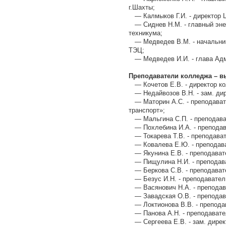
г.Шахты;
— Калмыков Г.И. - директор 
— Сиднев Н.М. - главный энер
техникума;
— Медведев В.М. - начальник
ТЭЦ;
— Медведев И.И. - глава Адм
Преподаватели колледжа – в
— Кочетов Е.В. - директор к
— Недайвозов В.Н. - зам. дир
— Маторин А.С. - преподават
транспорт»;
— Мальгина С.П. - преподават
— Похлебина И.А. - преподава
— Токарева Т.В. - преподават
— Ковалева Е.Ю. - преподава
— Якунина Е.В. - преподавате
— Пищулина Н.И. - преподава
— Беркова С.В. - преподавате
— Безус И.Н. - преподаватель
— Васянович Н.А. - преподава
— Завадская О.В. - преподава
— Локтионова В.В. - преподав
— Панова А.Н. - преподавател
— Сергеева Е.В. - зам. дирек