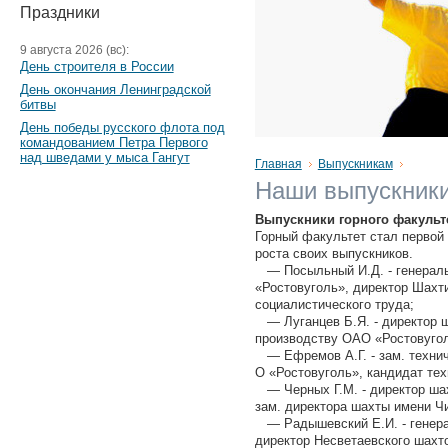
Праздники
9 августа 2026 (вс):
День строителя в России
День окончания Ленинградской
битвы
День победы русского флота под
командованием Петра Первого
над шведами у мыса Гангут
Главная
Выпускникам
Наши выпускник
Выпускники горного факульт
Горный факультет стал первой
роста своих выпускников.
— Посыльный И.Д. - генераль
«Ростовуголь», директор Шахт
социалистического труда;
— Луганцев Б.Я. - директор ш
производству ОАО «Ростовугол
— Ефремов А.Г. - зам. технич
О «Ростовуголь», кандидат тех
— Черных Г.М. - директор ша
зам. директора шахты имени Ч
— Радышевский Е.И. - генера
директор Несветаевского шахт