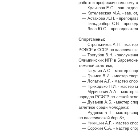
работе и профессиональному 
— Куликова Е.С. - зав. отдел
— Котелевская М.А. - зав. от
— Астахова Ж.Н. - преподава
— Гильденберг С.В. - препода
— Лиса Ю.С. - преподавател
Спортсмены:
— Стрельников А.П. - мастер
РСФСР и СССР по классическо
— Трегубов В.Н. - заслуженн
Олимпийских ИГР в Барселоне
тяжелой атлетике;
— Гагулин А.С. - мастер спор
— Грымов В.И. - мастер спор
— Лопатин А.Г. - мастер спор
— Приходько Н.И. - мастер сп
— Муринович А.А. - мастер с
народов РСФСР по легкой атле
— Дуванов А.Б. - мастер спо
атлетике среди молодежи;
— Руденко Б.П. - мастер спо
по классической борьбе;
— Никишин А.Г. - мастер спо
— Сорокин С.А. - мастер спор