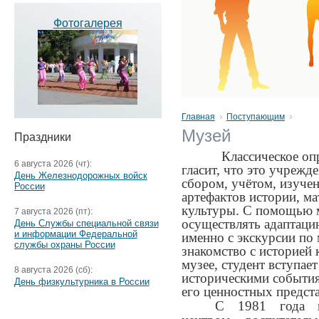
Фотогалерея
Главная
Поступающим
Музей
Праздники
Классическое оп
6 августа 2026 (чт):
гласит, что это учрежд
День Железнодорожных войск
сбором, учётом, изуче
России
артефактов истории, м
культуры. С помощью м
7 августа 2026 (пт):
осуществлять адаптацию
День Службы специальной связи
и информации Федеральной
именно с экскурсии по 
службы охраны России
знакомство с историей 
музее, студент вступает
8 августа 2026 (сб):
историческими события
День физкультурника в России
его ценностных предста
С 1981 года 