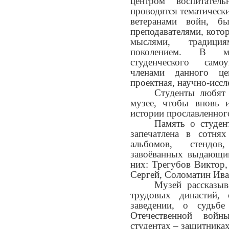
центром воспитат
проводятся тематически
ветеранами войн, б
преподавателями, кото
мыслями, традиц
поколением. В м
студенческого самоу
членами данного цен
проектная, научно-иссл
Студенты любят 
музее, чтобы вновь 
истории прославленног
Память о студен
запечатлена в сотнях
альбомов, стендов
завоёванных выдающим
них: Трегубов Виктор,
Сергей, Соломатин Ива
Музей рассказыв
трудовых династий,
заведении, о судь
Отечественной войн
студентах – защитника