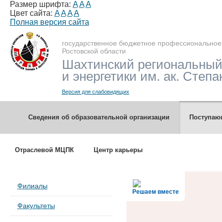
Размер шрифта:
A
A
A
Цвет сайта:
A
A
A
A
Полная версия сайта
государственное бюджетное профессиональное
Ростовской области
Шахтинский региональный
и энергетики им. ак. Степа
Версия для слабовидящих
Сведения об образовательной организации
Поступа
Отраслевой МЦПК
Центр карьеры
Филиалы
Решаем вместе
Факультеты