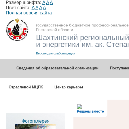
Размер шрифта:
A
A
A
Цвет сайта:
A
A
A
A
Полная версия сайта
государственное бюджетное профессиональное
Ростовской области
Шахтинский региональный
и энергетики им. ак. Степа
Версия для слабовидящих
Сведения об образовательной организации
Поступа
Отраслевой МЦПК
Центр карьеры
Решаем вместе
Фотогалерея