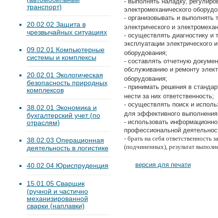
- выполнять наладку, регулиро
транспорт)
электромеханического оборудо
- организовывать и выполнять 
20.02.02 Защита в
электрического и электромеха
чрезвычайных ситуациях
- осуществлять диагностику и 
эксплуатации электрического 
09.02.01 Компьютерные
оборудования;
системы и комплексы
- составлять отчетную докуме
обслуживанию и ремонту элект
20.02.01 Экологическая
оборудования;
безопасность природных
- принимать решения в стандар
комплексов
нести за них ответственность;
- осуществлять поиск и испол
38.02.01 Экономика и
для эффективного выполнения
бухгалтерский учет (по
- использовать информационно
отраслям)
профессиональной деятельнос
- брать на себя ответственность 
38.02.03 Операционная
(подчиненных), результат выполн
деятельность в логистике
версия для печати
40.02.04 Юриспруденция
15.01.05 Сварщик
(ручной и частично
механизированной
сварки (наплавки)