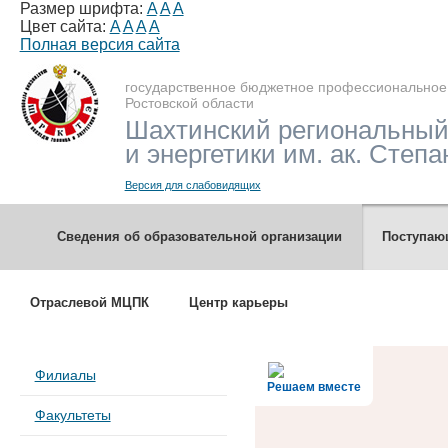
Размер шрифта:
A
A
A
Цвет сайта:
A
A
A
A
Полная версия сайта
государственное бюджетное профессиональное
Ростовской области
Шахтинский региональный
и энергетики им. ак. Степа
Версия для слабовидящих
Сведения об образовательной организации
Поступа
Отраслевой МЦПК
Центр карьеры
Филиалы
Решаем вместе
Факультеты