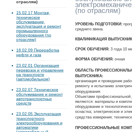
отраслям)
электромеханиче
(по отраслям)
15.02.17 Монтаж,
техническое
обслуживание,
УРОВЕНЬ ПОДГОТОВКИ:
прог
эксплуатация и ремонт
среднего звена.
промышленного
оборудования (по
КВАЛИФИКАЦИЯ ВЫПУСКНИК
отраслям)
СРОК ОБУЧЕНИЯ:
3 года 10 м
18.02.09 Переработка
нефти и газа
ФОРМА ОБУЧЕНИЯ:
очная
23.02.01 Организация
перевозок и управление
ОБЛАСТЬ ПРОФЕССИОНАЛЬ
на транспорте
ВЫПУСКНИКА:
(автомобильном)
организация и проведение раб
ремонту и испытанию электрич
23.02.07 Техническое
оборудования.
обслуживание и ремонт
Объектами профессиональной 
автотранспортных
являются: материалы и компле
средств
оборудование и технологическ
оснастка; электрическое и эле
23.02.05 Эксплуатация
средства измерения; техничес
транспортного
электрооборудования и
автоматики
ПРОФЕССИОНАЛЬНЫЕ КОМП
(автомобильный