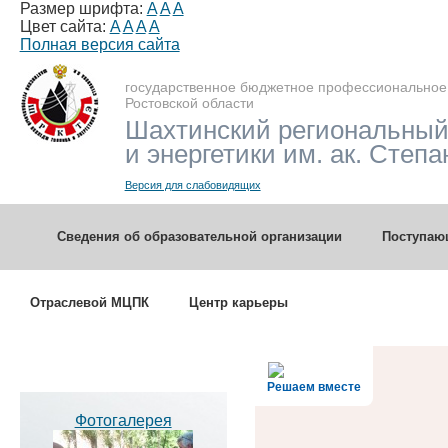
Размер шрифта:
A
A
A
Цвет сайта:
A
A
A
A
Полная версия сайта
государственное бюджетное профессиональное
Ростовской области
Шахтинский региональный
и энергетики им. ак. Степа
Версия для слабовидящих
Сведения об образовательной организации
Поступа
Отраслевой МЦПК
Центр карьеры
Решаем вместе
Фотогалерея