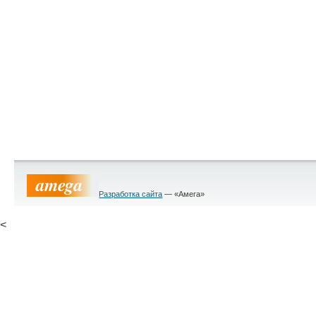
Разработка сайта
— «Амега»
<