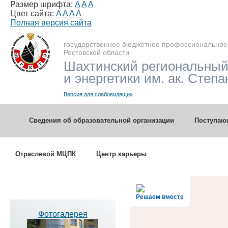
Размер шрифта:
A
A
A
Цвет сайта:
A
A
A
A
Полная версия сайта
государственное бюджетное профессиональное
Ростовской области
Шахтинский региональный
и энергетики им. ак. Степа
Версия для слабовидящих
Сведения об образовательной организации
Поступа
Отраслевой МЦПК
Центр карьеры
Решаем вместе
Фотогалерея